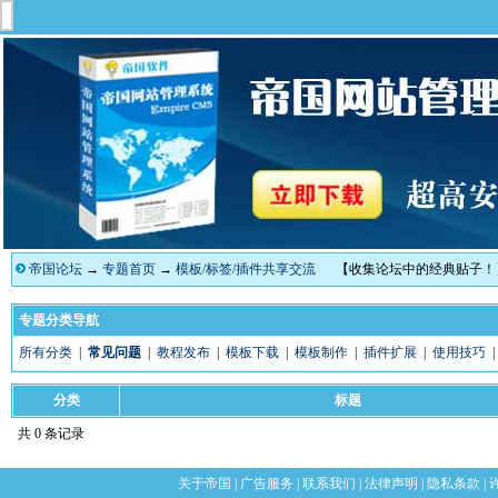
帝国论坛
→
专题首页
→
模板/标签/插件共享交流
【收集论坛中的经典贴子！
专题分类导航
所有分类
|
常见问题
|
教程发布
|
模板下载
|
模板制作
|
插件扩展
|
使用技巧
分类
标题
共 0 条记录
关于帝国
|
广告服务
|
联系我们
|
法律声明
|
隐私条款
|