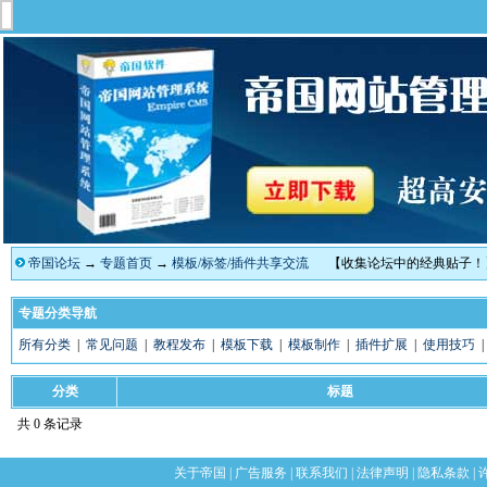
帝国论坛
→
专题首页
→
模板/标签/插件共享交流
【收集论坛中的经典贴子！
专题分类导航
所有分类
|
常见问题
|
教程发布
|
模板下载
|
模板制作
|
插件扩展
|
使用技巧
分类
标题
共 0 条记录
关于帝国
|
广告服务
|
联系我们
|
法律声明
|
隐私条款
|