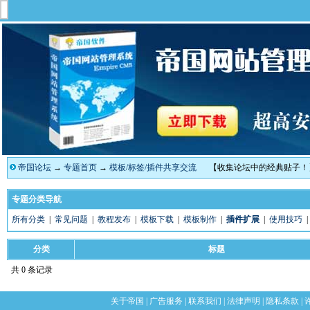
帝国论坛
→
专题首页
→
模板/标签/插件共享交流
【收集论坛中的经典贴子！
专题分类导航
所有分类
|
常见问题
|
教程发布
|
模板下载
|
模板制作
|
插件扩展
|
使用技巧
分类
标题
共 0 条记录
关于帝国
|
广告服务
|
联系我们
|
法律声明
|
隐私条款
|