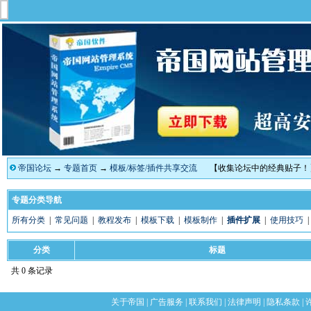
帝国论坛
→
专题首页
→
模板/标签/插件共享交流
【收集论坛中的经典贴子！
专题分类导航
所有分类
|
常见问题
|
教程发布
|
模板下载
|
模板制作
|
插件扩展
|
使用技巧
分类
标题
共 0 条记录
关于帝国
|
广告服务
|
联系我们
|
法律声明
|
隐私条款
|