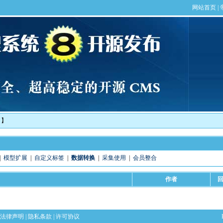
！】
|
模型扩展
|
自定义标签
|
数据转换
|
采集使用
|
会员整合
作者
法律声明
|
隐私条款
|
许可协议