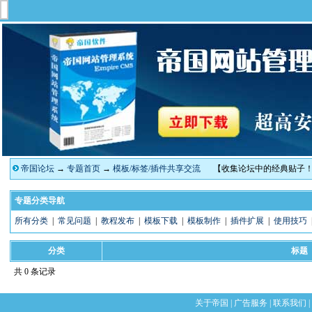
帝国论坛
→
专题首页
→
模板/标签/插件共享交流
【收集论坛中的经典贴子
专题分类导航
所有分类
|
常见问题
|
教程发布
|
模板下载
|
模板制作
|
插件扩展
|
使用技巧
分类
标题
共 0 条记录
关于帝国
|
广告服务
|
联系我们
|