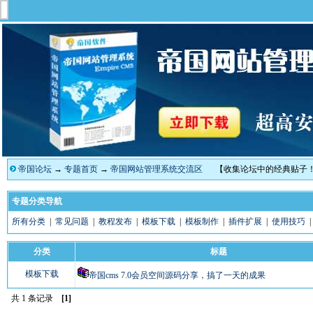
帝国论坛
→
专题首页
→
帝国网站管理系统交流区
【收集论坛中的经典贴子
专题分类导航
所有分类
|
常见问题
|
教程发布
|
模板下载
|
模板制作
|
插件扩展
|
使用技巧
分类
标题
模板下载
帝国cms 7.0会员空间源码分享，搞了一天的成果
共 1 条记录
[1]