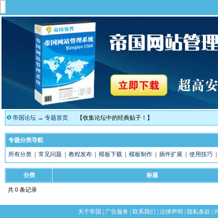
帝国论坛
→
专题首页
【收集论坛中的经典贴子！】
专题分类导航
所有分类
|
常见问题
|
教程发布
|
模板下载
|
模板制作
|
插件扩展
|
使用技巧
分类
标题
共 0 条记录
关于帝国
|
广告服务
|
联系我们
|
法律声明
|
隐私条款
|