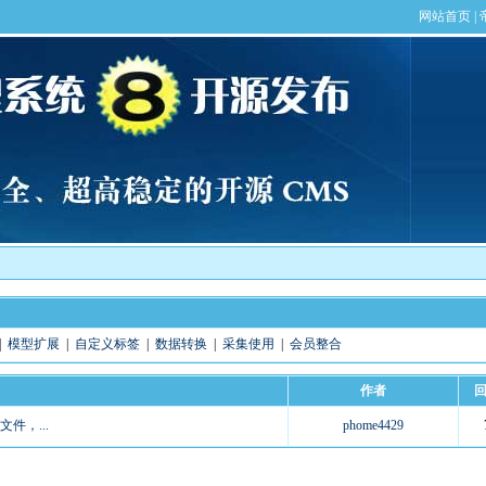
|
模型扩展
|
自定义标签
|
数据转换
|
采集使用
|
会员整合
作者
件，...
phome4429