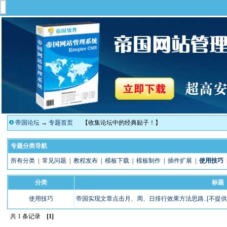
帝国论坛
→
专题首页
【收集论坛中的经典贴子！】
专题分类导航
所有分类
|
常见问题
|
教程发布
|
模板下载
|
模板制作
|
插件扩展
|
使用技巧
分类
标题
使用技巧
帝国实现文章点击月、周、日排行效果方法思路..[不提供文
共 1 条记录
[1]