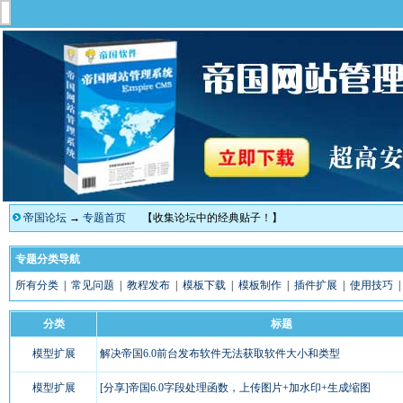
帝国论坛
→
专题首页
【收集论坛中的经典贴子！】
专题分类导航
所有分类
|
常见问题
|
教程发布
|
模板下载
|
模板制作
|
插件扩展
|
使用技巧
分类
标题
模型扩展
解决帝国6.0前台发布软件无法获取软件大小和类型
模型扩展
[分享]帝国6.0字段处理函数，上传图片+加水印+生成缩图