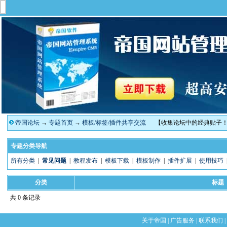
帝国论坛
→
专题首页
→
模板/标签/插件共享交流
【收集论坛中的经典贴子
专题分类导航
所有分类
|
常见问题
|
教程发布
|
模板下载
|
模板制作
|
插件扩展
|
使用技巧
分类
标题
共 0 条记录
关于帝国
|
广告服务
|
联系我们
|