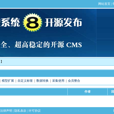
！】
|
模型扩展
|
自定义标签
|
数据转换
|
采集使用
|
会员整合
作者
法律声明
|
隐私条款
|
许可协议