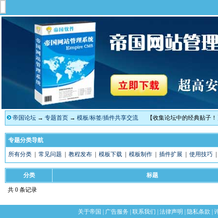
帝国论坛
→
专题首页
→
模板/标签/插件共享交流
【收集论坛中的经典贴子！
专题分类导航
所有分类
|
常见问题
|
教程发布
|
模板下载
|
模板制作
|
插件扩展
|
使用技巧
分类
标题
共 0 条记录
关于帝国
|
广告服务
|
联系我们
|
法律声明
|
隐私条款
|