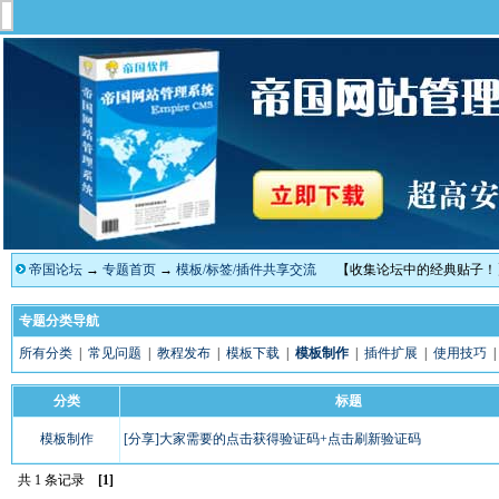
帝国论坛
→
专题首页
→
模板/标签/插件共享交流
【收集论坛中的经典贴子！
专题分类导航
所有分类
|
常见问题
|
教程发布
|
模板下载
|
模板制作
|
插件扩展
|
使用技巧
分类
标题
模板制作
[分享]大家需要的点击获得验证码+点击刷新验证码
共 1 条记录
[1]